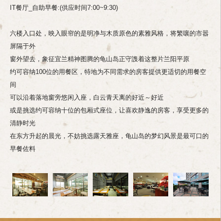
IT餐厅_自助早餐:(供应时间7:00~9:30)
六楼入口处，映入眼帘的是明净与木质原色的素雅风格，将繁嚷的市嚣
屏隔于外
窗外望去，象征宜兰精神图腾的龟山岛正守謢着这整片兰阳平原
约可容纳100位的用餐区，特地为不同需求的房客提供更适切的用餐空
间
可以沿着落地窗旁悠闲入座，白云青天离的好近～好近
或是挑选约可容纳十位的包厢式座位，让喜欢静逸的房客，享受更多的
清静时光
在东方升起的晨光，不妨挑选露天雅座，龟山岛的梦幻风景是最可口的
早餐佐料