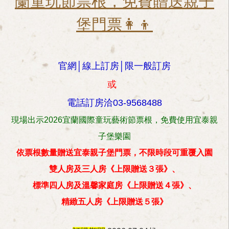
蘭童玩節票根，免費贈送親子
堡門票👩‍👦
官網│線上訂房│限一般訂房
或
電話訂房洽03-9568488
現場出示2026宜蘭國際童玩藝術節票根，免費使用宜泰親
子堡樂園
依票根數量贈送宜泰親子堡門票，不限時段可重覆入園
雙人房及三人房《上限贈送３張》、
標準四人房及溫馨家庭房《上限贈送４張》、
精緻五人房《上限贈送５張》