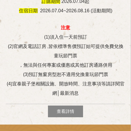
訂購期間
2026.07.04起
住宿日期
2026.07.04~2026.08.16 (活動期間)
注意
(1)須入住一天前預訂
(2)官網及電話訂房 ,皆依
標準售價預訂始可提供免費兌換
童玩節門票
，無法與任何專案或優惠或其他訂房通路併用
(3)預訂無窗房型恕不適用兌換童玩節門票
(4)宜泰親子堡相關設施、開放時間、注意事項等請詳閱官
網│最新消息
查看詳情